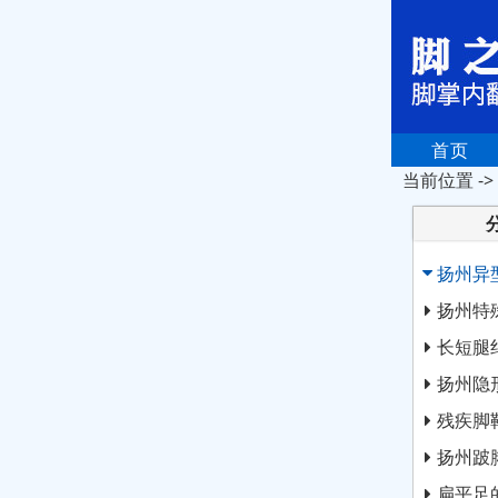
首页
当前位置 ->
扬州异
扬州特
长短腿
扬州隐
残疾脚
扬州跛
扁平足