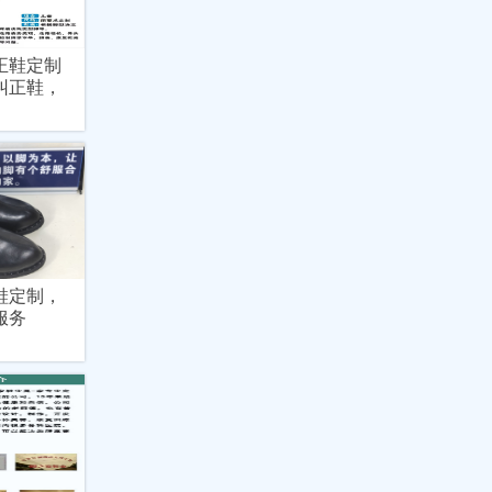
正鞋定制
纠正鞋，
鞋定制，
服务