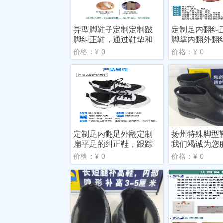
异型脚鞋子定制定制跛
定制足内翻纠
脚纠正鞋，通过鞋垫和
脚掌内翻外翻
鞋调
跟踪
价格：¥ 0
价格：¥ 0
定制足内翻足外翻定制
扬州特殊脚型
扁平足的纠正鞋，跟踪
我们竭诚为您
复查
价格：¥ 0
价格：¥ 0