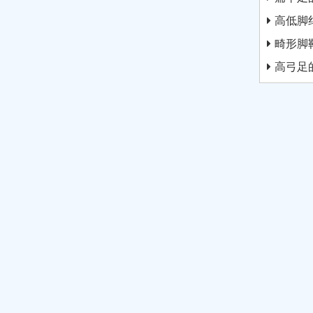
高低脚
畸形脚
高弓足