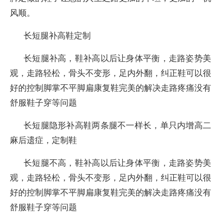
风顺。
长短腿补高鞋定制
长短腿补高，鞋补高以后让身体平衡，走路姿势美
观，走路轻松，骨头不变形，足内外翻，纠正鞋可以很
好的控制脚掌不平脚扁康复鞋完美的解决走路疼痛没有
舒服鞋子穿等问题
长短腿隐形补高鞋两条腿不一样长，单只内增高二
麻后遗症，定制鞋
长短腿不高，鞋补高以后让身体平衡，走路姿势美
观，走路轻松，骨头不变形，足内外翻，纠正鞋可以很
好的控制脚掌不平脚扁康复鞋完美的解决走路疼痛没有
舒服鞋子穿等问题