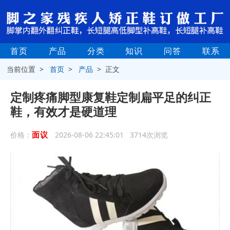
首页
产品
分类
知识
问答
联系
当前位置 >
首页
>
产品
> 正文
定制疼痛脚型康复鞋定制扁平足的纠正
鞋，有效才是硬道理
面议
价格：
2026-08-06 22:45:01 3714次浏览