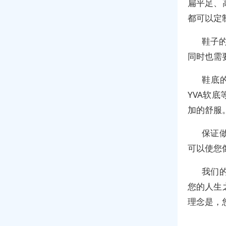
扁平足、
都可以定
鞋子
同时也需
鞋底
YVA软
加的舒服
保证
可以使您
我们
您的人生
理念是，