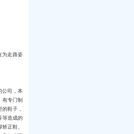
在为走路姿
的公司，本
，有专门制
型的鞋子，
等等造成的
脚矫正鞋、