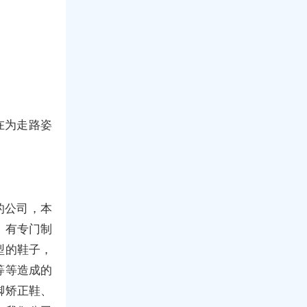
在为走路姿
的公司，本
，有专门制
型的鞋子，
等等造成的
脚矫正鞋、