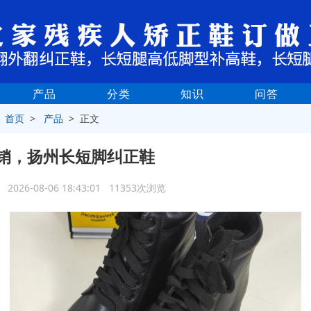
产品
分类
知识
问答
>
首页
>
产品
> 正文
销，扬州长短脚纠正鞋
2026-08-06 18:43:01 11353次浏览