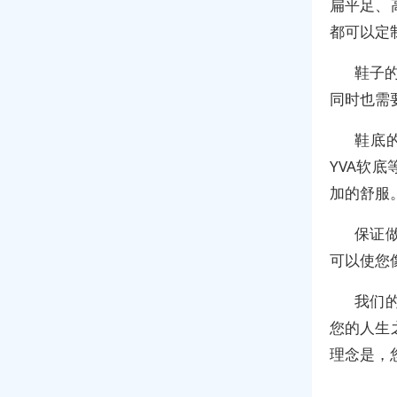
扁平足、
都可以定
鞋子
同时也需
鞋底
YVA软
加的舒服
保证
可以使您
我们
您的人生
理念是，